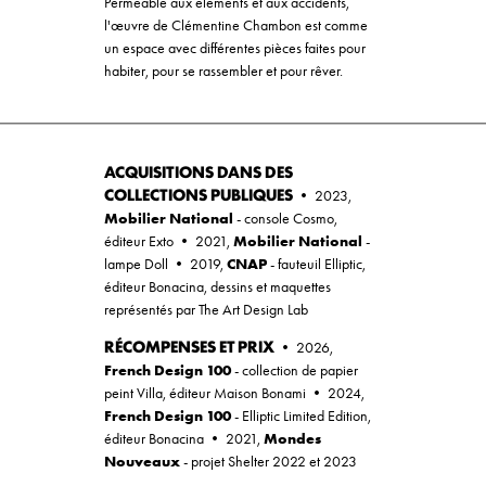
Perméable aux éléments et aux accidents,
l'œuvre de Clémentine Chambon est comme
un espace avec différentes pièces faites pour
habiter, pour se rassembler et pour rêver.
ACQUISITIONS DANS DES
COLLECTIONS PUBLIQUES
•
2023,
Mobilier National
- console Cosmo,
Mobilier National
éditeur Exto • 2021,
-
CNAP
lampe Doll • 2019,
- fauteuil Elliptic,
éditeur Bonacina, dessins et maquettes
représentés par The Art Design Lab
RÉCOMPENSES ET PRIX
•
2026,
French Design 100
- collection de papier
peint Villa, éditeur Maison Bonami • 2024,
French Design 100
- Elliptic Limited Edition,
Mondes
éditeur Bonacina • 2021,
Nouveaux
- projet Shelter 2022 et 2023