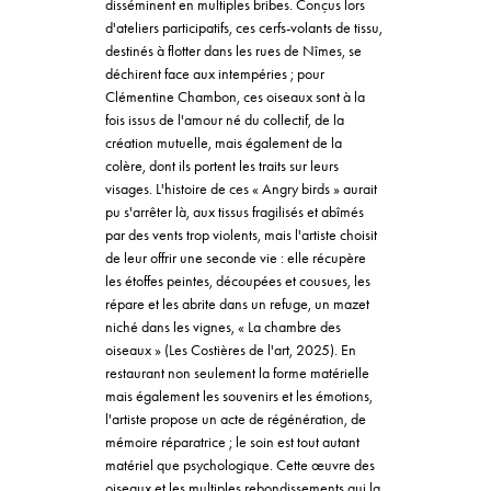
disséminent en multiples bribes. Conçus lors
d'ateliers participatifs, ces cerfs-volants de tissu,
destinés à flotter dans les rues de Nîmes, se
déchirent face aux intempéries ; pour
Clémentine Chambon, ces oiseaux sont à la
fois issus de l'amour né du collectif, de la
création mutuelle, mais également de la
colère, dont ils portent les traits sur leurs
visages. L'histoire de ces « Angry birds » aurait
pu s'arrêter là, aux tissus fragilisés et abîmés
par des vents trop violents, mais l'artiste choisit
de leur offrir une seconde vie : elle récupère
les étoffes peintes, découpées et cousues, les
répare et les abrite dans un refuge, un mazet
niché dans les vignes, « La chambre des
oiseaux » (Les Costières de l'art, 2025). En
restaurant non seulement la forme matérielle
mais également les souvenirs et les émotions,
l'artiste propose un acte de régénération, de
mémoire réparatrice ; le soin est tout autant
matériel que psychologique. Cette œuvre des
oiseaux et les multiples rebondissements qui la